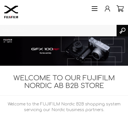
SKAPA KONTO
LOGGA IN
WELCOME TO OUR FUJIFILM
ÖNSKELISTA
NORDIC AB B2B STORE
Welcome to the FUJIFILM Nordic B2B shopping system
servicing our Nordic business partners.