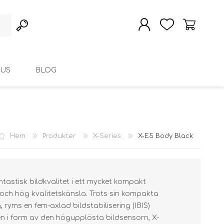
 US
BLOG
SKAPA KONTO
LOGGA IN
Hem
Produkter
X-Series
X-E5 Body Black
astisk bildkvalitet i ett mycket kompakt
och hög kvalitetskänsla. Trots sin kompakta
 ryms en fem-axlad bildstabilisering (IBIS)
en i form av den högupplösta bildsensorn, X-