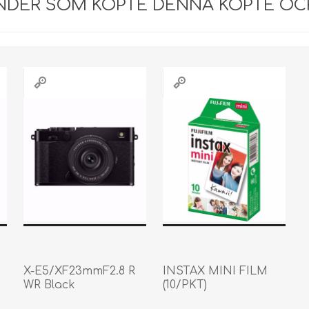
NDER SOM KÖPTE DENNA KÖPTE OC
X-E5/XF23mmF2.8 R
INSTAX MINI FILM
WR Black
(10/PKT)