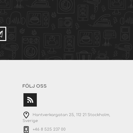
FÖLJ OSS
Hantverkargatan 25, 112 21 Stockholm,
Sverige
+46 8 525 237 00