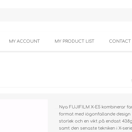
MY ACCOUNT
MY PRODUCT LIST
CONTACT
Nya FUJIFILM X-E5 kombinerar fant
format med iögonfallande design 
storlek och en vikt på endast 438g,
samt den senaste tekniken i X-seri