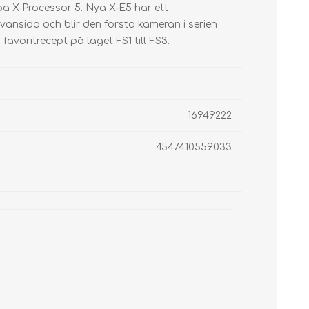
 X-Processor 5. Nya X-E5 har ett
vansida och blir den första kameran i serien
avoritrecept på läget FS1 till FS3.
16949222
4547410559033