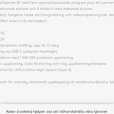
ivföljande AF med fem specialanpassade program plus ett person
ektronisk slutare och 8 bilder/s med mekanisk slutare
20st), fungerar både vid fotografering och videoinspelning inkl.
10bit internt till minneskort
EVC
GOP
dynamiskt omfång, upp till 13 steg
ng via USB-C (adapter medföljer)
D-skärm med 1 040 000-punkters upplösning
s upplösning, 0,62x förstoring och hög uppdateringsfrekvens
öd för UHS-II (Ultra High Speed Class 2)
tooth för ständig, strömsnål uppkoppling till telefon/surfplatta. 
Kakor (cookies) hjälper oss att tillhandahålla våra tjänster.