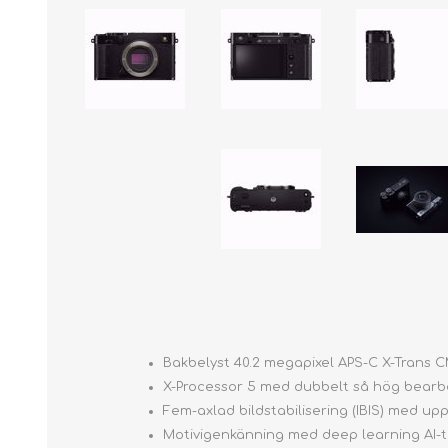
Bakbelyst 40.2 megapixel APS-C X-Trans C
X-Processor 5 med dubbelt så hög bearbe
Fem-axlad bildstabilisering (IBIS) med upp
Motivigenkänning med deep learning AI-te