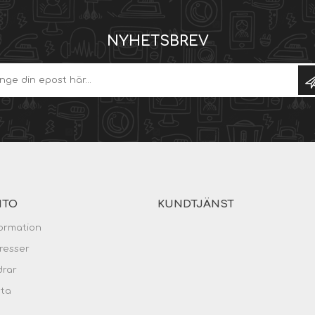
NYHETSBREV
NTO
KUNDTJÄNST
ormation
resser
drar
sta