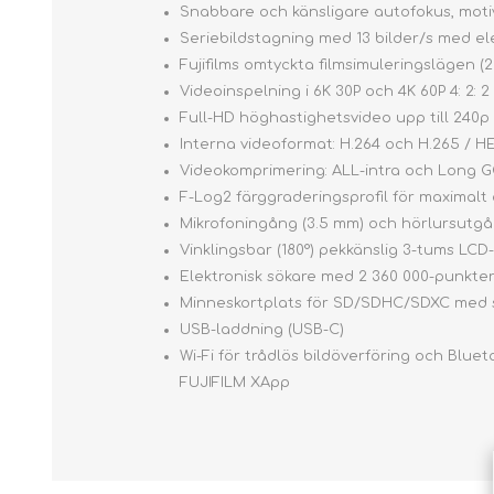
Snabbare och känsligare autofokus, mot
Seriebildstagning med 13 bilder/s med el
Fujifilms omtyckta filmsimuleringslägen (
Videoinspelning i 6K 30P och 4K 60P 4: 2: 2 
Full-HD höghastighetsvideo upp till 240p
Interna videoformat: H.264 och H.265 / H
Videokomprimering: ALL-intra och Long 
F-Log2 färggraderingsprofil för maximalt 
Mikrofoningång (3.5 mm) och hörlursutgå
Vinklingsbar (180°) pekkänslig 3-tums LC
Elektronisk sökare med 2 360 000-punkter
Minneskortplats för SD/SDHC/SDXC med st
USB-laddning (USB-C)
Wi-Fi för trådlös bildöverföring och Blue
FUJIFILM XApp