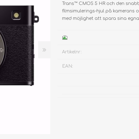
Trans™ CMOS 5 HR och den snabba
filmsimulerings-hjul på kamerans o
med möjlighet att spara sina egna f
Artikelnr:
EAN: