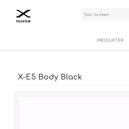
PRODUKTER
X-Series
Instax
X-E5 Body Black
Outlet
Analog film