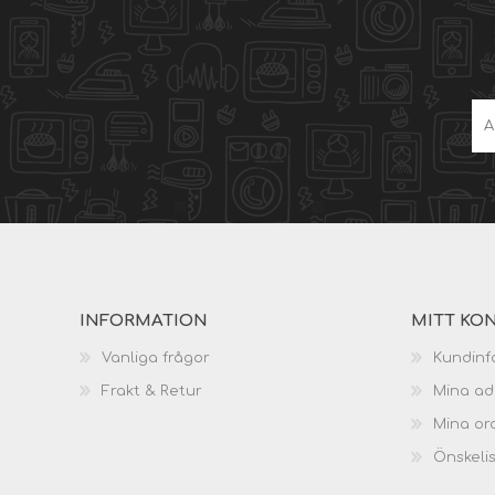
INFORMATION
MITT KO
Vanliga frågor
Kundinf
Frakt & Retur
Mina ad
Mina or
Önskeli