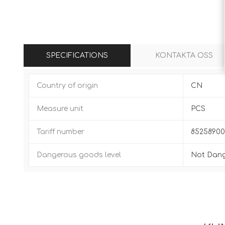
SPECIFICATIONS
KONTAKTA OSS
Country of origin
CN
Measure unit
PCS
Tariff number
8525890
Dangerous goods level
Not Dan