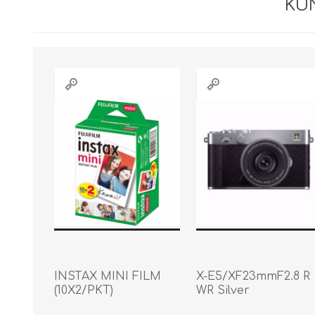
KU
INSTAX MINI FILM
X-E5/XF23mmF2.8 R
(10X2/PKT)
WR Silver